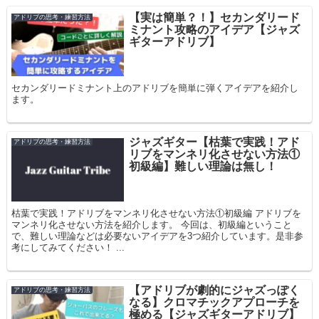
【実は簡単？！】セカンダリード
アドリブの思考・練習方法
ミナント攻略のアイデア【ジャズ
ギターアドリブ】
セカンダリードミナント上のアドリブを簡単に弾くアイデアを紹介し
ます。
ジャズギター【枯葉で実践！アド
アドリブの思考・練習方法
リブをマンネリ化させない方法①
初級編】難しい理論は無し！
枯葉で実践！アドリブをマンネリ化させない方法①初級編 アドリブを
マンネリ化させない方法を紹介します。 今回は、初級編ということ
で、難しい理論などは必要ないアイデアを3つ紹介しています。是非参
考にしてみてください！ ...
【アドリブが劇的にジャズっぽく
アドリブの思考・練習方法
なる】クロマチックアプローチを
極める【ジャズギターアドリブ】