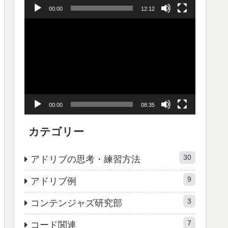
00:00
12:12
ヤ
動
ー
画
プ
レ
ー
00:00
08:35
ヤ
ー
カテゴリー
30
アドリブの思考・練習方法
9
アドリブ例
3
コンテンジャズ研究部
7
コード関連