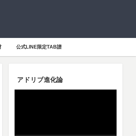
材
公式LINE限定TAB譜
アドリブ進化論
動
画
プ
レ
ー